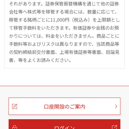
それがあります。証券保管振替機構を通じて他の証券
会社等へ株式等を移管する場合には、数量に応じて、
移管する銘柄ごとに11,000円（税込み）を上限額とし
て移管手数料をいただきます。有価証券や金銭のお預
かりについては、料金をいただきません。商品ごとに
手数料等およびリスクは異なりますので、当該商品等
の契約締結前交付書面、上場有価証券等書面、目論見
書、等をよくお読みください。
こ
の
ペ
ー
口座開設のご案内
ジ
の
本
文
へ
ログイン