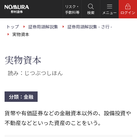
こ
の
リスク・
ペ
手数料等
検索
メニュー
ログイン
ー
ジ
の
トップ
証券用語解説集
証券用語解説集 - さ行 -
本
実物資本
文
へ
実物資本
読み：じつぶつしほん
分類：金融
貨幣や有価証券などの金融資本以外の、設備投資や
不動産などといった資産のことをいう。