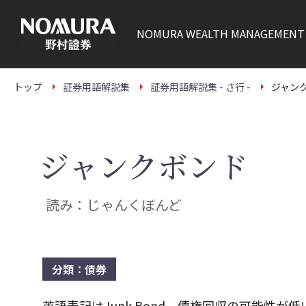
こ
の
ペ
NOMURA
WEALTH MANAGEMENT
ー
ジ
の
本
文
トップ
証券用語解説集
証券用語解説集 - さ行 -
ジャン
へ
ジャンクボンド
読み：じゃんくぼんど
分類：債券
英語表記はJunk Bond。債権回収の可能性