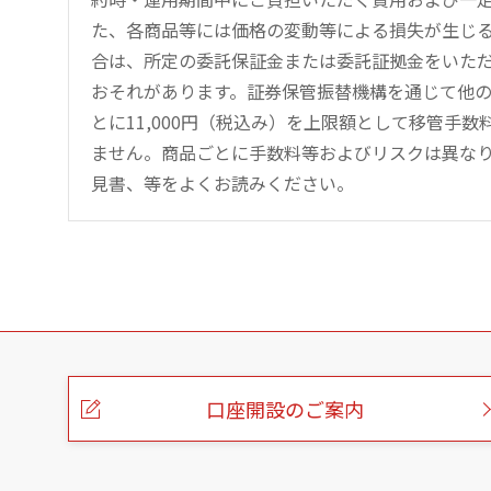
た、各商品等には価格の変動等による損失が生じ
合は、所定の委託保証金または委託証拠金をいた
おそれがあります。証券保管振替機構を通じて他
とに11,000円（税込み）を上限額として移管手
ません。商品ごとに手数料等およびリスクは異な
見書、等をよくお読みください。
こ
の
ペ
ー
口座開設のご案内
ジ
の
本
文
へ