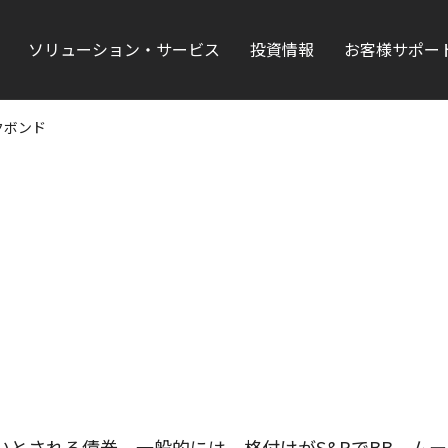
ソリューション・サービス
投資情報
お客様サポー
クボンド
が低いとされる債券。一般的には、格付けがS&PでBB、ム