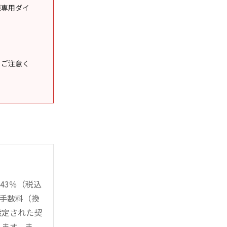
様専用ダイ
うご注意く
43％（税込
時手数料（換
設定された契
ります。ま