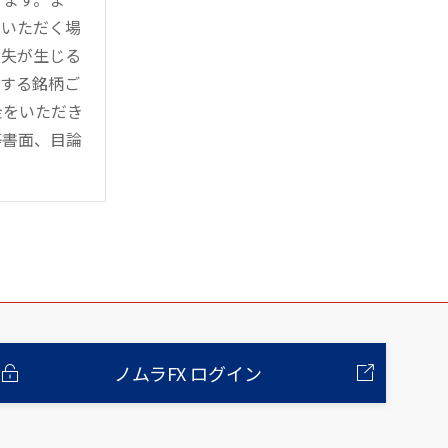
用いただく場
損失が生じる
管する銘柄ご
金をいただき
等書面、目論
ノムラFX ログイン