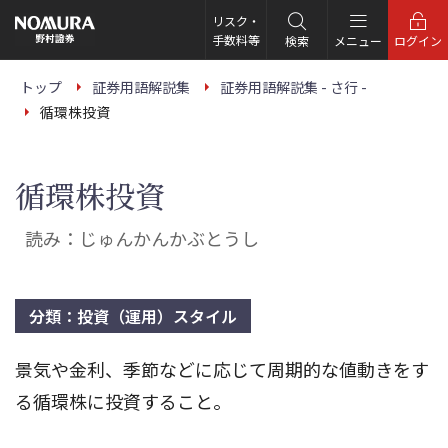
こ
の
リスク・
ペ
手数料等
検索
メニュー
ログイン
ー
ジ
の
トップ
証券用語解説集
証券用語解説集 - さ行 -
本
循環株投資
文
へ
循環株投資
読み：じゅんかんかぶとうし
分類：投資（運用）スタイル
景気や金利、季節などに応じて周期的な値動きをす
る循環株に投資すること。