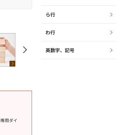
ら行
わ行
英数字、記号
様専用ダイ