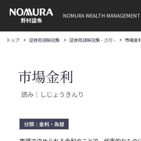
こ
の
ペ
NOMURA
WEALTH MANAGEMENT
ー
ジ
の
本
文
トップ
証券用語解説集
証券用語解説集 - さ行 -
市場金
へ
市場金利
読み：しじょうきんり
分類：金利・為替
市場で決められる金利のことで、代表的なもの