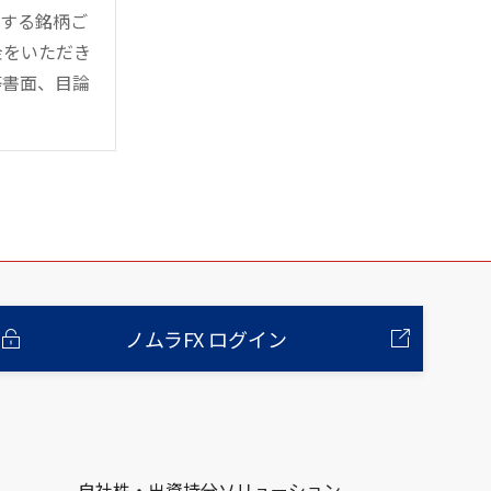
管する銘柄ご
金をいただき
等書面、目論
ノムラFX ログイン
自社株・出資持分ソリューション