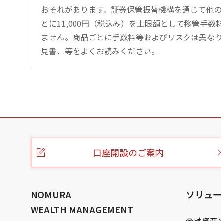
おそれがあります。証券保管振替機構を通じて他
とに11,000円（税込み）を上限額として移管手
ません。商品ごとに手数料等およびリスクは異な
見書、等をよくお読みください。
こ
の
ペ
ー
口座開設のご案内
ジ
の
本
文
へ
NOMURA
ソリュ
WEALTH MANAGEMENT
金融資産