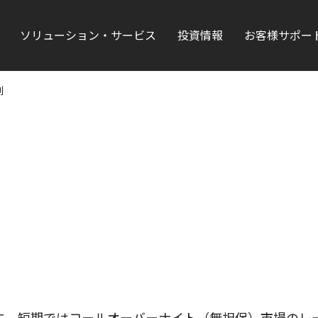
ソリューション・サービス
投資情報
お客様サポー
利
に、短期ではコールオーバーナイト（無担保）市場のレ