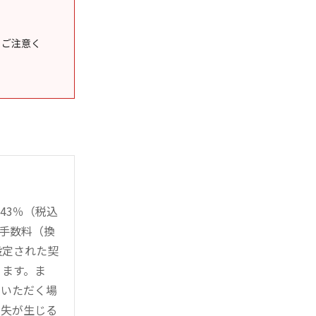
うご注意く
43％（税込
時手数料（換
設定された契
ります。ま
用いただく場
損失が生じる