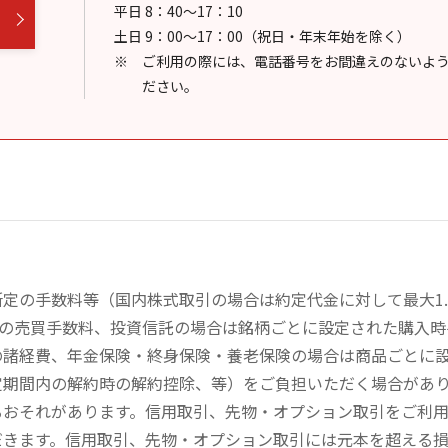
平日 8：40～17：10
土日 9：00～17：00（祝日・年末年始を除く）
ご利用の際には、電話番号をお間違えのないよ
ださい。
定の手数料等（国内株式取引の場合は約定代金に対して最大1.
））の売買手数料、投資信託の場合は銘柄ごとに設定された購入
の諸経費、年金保険・終身保険・養老保険の場合は商品ごとに
定期間内の解約時の解約控除、等）をご負担いただく場合があ
るおそれがあります。信用取引、先物・オプション取引をご利
だきます。信用取引、先物・オプション取引には元本を超える