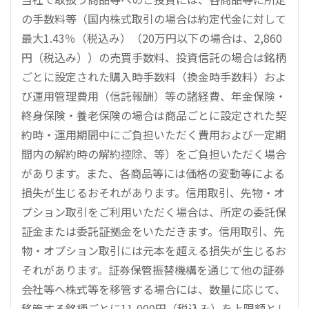
の手数料等（国内株式取引の場合は約定代金に対して
最大1.43％（税込み）（20万円以下の場合は、2,860
円（税込み））の売買手数料、投資信託の場合は銘柄
ごとに設定された購入時手数料（換金時手数料）およ
び運用管理費用（信託報酬）等の諸経費、年金保険・
終身保険・養老保険の場合は商品ごとに設定された契
約時・運用期間中にご負担いただく費用および一定期
間内の解約時の解約控除、等）をご負担いただく場合
があります。また、各商品等には価格の変動等による
損失が生じるおそれがあります。信用取引、先物・オ
プション取引をご利用いただく場合は、所定の委託保
証金または委託証拠金をいただきます。信用取引、先
物・オプション取引には元本を超える損失が生じるお
それがあります。証券保管振替機構を通じて他の証券
会社等へ株式等を移管する場合には、数量に応じて、
移管する銘柄ごとに11,000円（税込み）を上限額とし