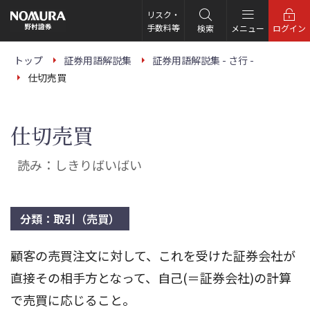
こ
の
リスク・
ペ
手数料等
検索
メニュー
ログイン
ー
ジ
の
トップ
証券用語解説集
証券用語解説集 - さ行 -
本
仕切売買
文
へ
仕切売買
読み：しきりばいばい
分類：取引（売買）
顧客の売買注文に対して、これを受けた証券会社が
直接その相手方となって、自己(＝証券会社)の計算
で売買に応じること。