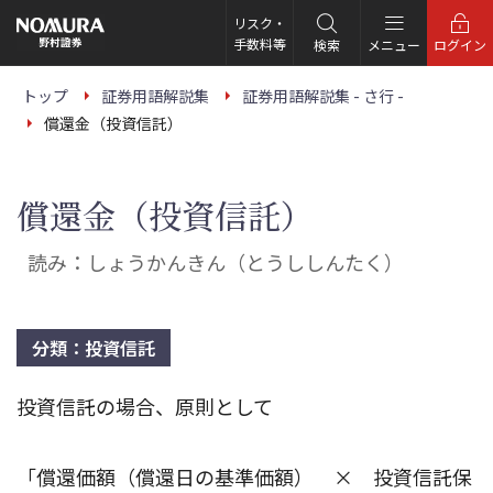
こ
の
リスク・
ペ
手数料等
検索
メニュー
ログイン
ー
ジ
の
トップ
証券用語解説集
証券用語解説集 - さ行 -
本
償還金（投資信託）
文
へ
償還金（投資信託）
読み：しょうかんきん（とうししんたく）
分類：投資信託
投資信託の場合、原則として
「償還価額（償還日の基準価額） × 投資信託保