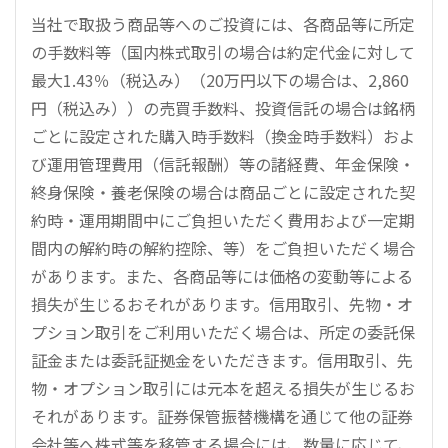
当社で取扱う商品等へのご投資には、各商品等に所定
の手数料等（国内株式取引の場合は約定代金に対して
最大1.43％（税込み）（20万円以下の場合は、2,860
円（税込み））の売買手数料、投資信託の場合は銘柄
ごとに設定された購入時手数料（換金時手数料）およ
び運用管理費用（信託報酬）等の諸経費、年金保険・
終身保険・養老保険の場合は商品ごとに設定された契
約時・運用期間中にご負担いただく費用および一定期
間内の解約時の解約控除、等）をご負担いただく場合
があります。また、各商品等には価格の変動等による
損失が生じるおそれがあります。信用取引、先物・オ
プション取引をご利用いただく場合は、所定の委託保
証金または委託証拠金をいただきます。信用取引、先
物・オプション取引には元本を超える損失が生じるお
それがあります。証券保管振替機構を通じて他の証券
会社等へ株式等を移管する場合には、数量に応じて、