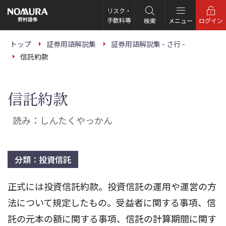
こ
の
リスク・
ペ
手数料等
検索
メニュー
ログイン
ー
ジ
の
トップ
証券用語解説集
証券用語解説集 - さ行 -
本
信託約款
文
へ
信託約款
読み：しんたくやっかん
分類：投資信託
正式には投資信託約款。投資信託の運用や運営の方
法について規定したもの。受益者に関する事項、信
託の元本の額に関する事項、信託の計算期間に関す