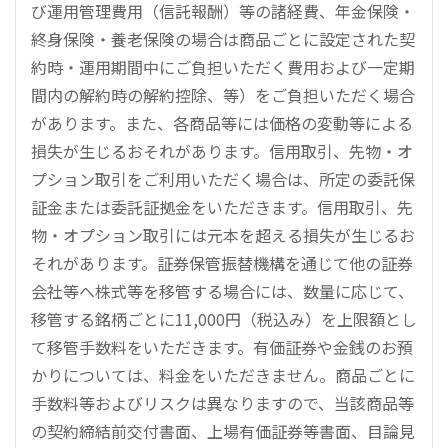
び運用管理費用（信託報酬）等の諸経費、年金保険・
終身保険・養老保険の場合は商品ごとに設定された契
約時・運用期間中にご負担いただく費用および一定期
間内の解約時の解約控除、等）をご負担いただく場合
があります。また、各商品等には価格の変動等による
損失が生じるおそれがあります。信用取引、先物・オ
プション取引をご利用いただく場合は、所定の委託保
証金または委託証拠金をいただきます。信用取引、先
物・オプション取引には元本を超える損失が生じるお
それがあります。証券保管振替機構を通じて他の証券
会社等へ株式等を移管する場合には、数量に応じて、
移管する銘柄ごとに11,000円（税込み）を上限額とし
て移管手数料をいただきます。有価証券や金銭のお預
かりについては、料金をいただきません。商品ごとに
手数料等およびリスクは異なりますので、当該商品等
の契約締結前交付書面、上場有価証券等書面、目論見