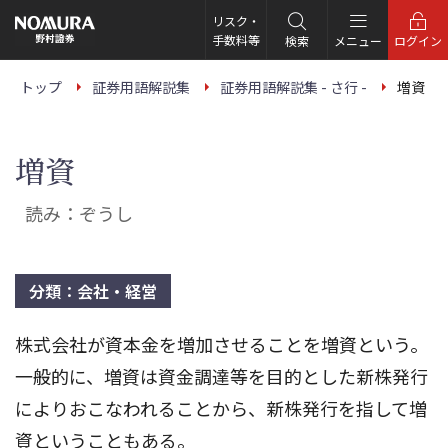
こ
の
リスク・
ペ
手数料等
検索
メニュー
ログイン
ー
ジ
の
トップ
証券用語解説集
証券用語解説集 - さ行 -
増資
本
文
へ
増資
読み：ぞうし
分類：会社・経営
株式会社が資本金を増加させることを増資という。
一般的に、増資は資金調達等を目的とした新株発行
によりおこなわれることから、新株発行を指して増
資ということもある。