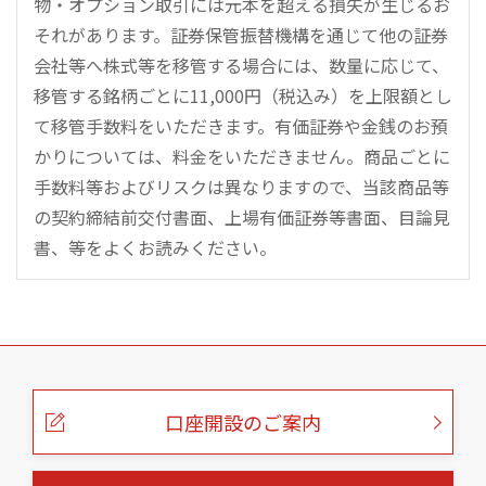
物・オプション取引には元本を超える損失が生じるお
それがあります。証券保管振替機構を通じて他の証券
会社等へ株式等を移管する場合には、数量に応じて、
移管する銘柄ごとに11,000円（税込み）を上限額とし
て移管手数料をいただきます。有価証券や金銭のお預
かりについては、料金をいただきません。商品ごとに
手数料等およびリスクは異なりますので、当該商品等
の契約締結前交付書面、上場有価証券等書面、目論見
書、等をよくお読みください。
こ
の
ペ
ー
口座開設のご案内
ジ
の
本
文