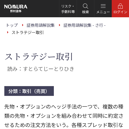
こ
の
リスク・
ペ
手数料等
検索
メニュー
ログイン
ー
ジ
の
トップ
証券用語解説集
証券用語解説集 - さ行 -
本
ストラテジー取引
文
へ
ストラテジー取引
読み：すとらてじーとりひき
分類：取引（売買）
先物・オプションのヘッジ手法の一つで、複数の種
類の先物・オプションを組み合わせて同時に約定さ
せるための注文方法をいう。各種スプレッド取引な