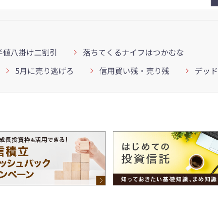
半値八掛け二割引
落ちてくるナイフはつかむな
5月に売り逃げろ
信用買い残・売り残
デッド