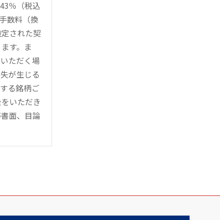
43％（税込
時手数料（換
設定された契
ります。ま
用いただく場
損失が生じる
管する銘柄ご
金をいただき
等書面、目論