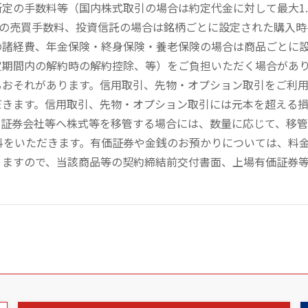
定の手数料等（国内株式取引の場合は約定代金に対して最大1.
））の売買手数料、投資信託の場合は銘柄ごとに設定された購入
の諸経費、年金保険・終身保険・養老保険の場合は商品ごとに
定期間内の解約時の解約控除、等）をご負担いただく場合があ
るおそれがあります。信用取引、先物・オプション取引をご利
だきます。信用取引、先物・オプション取引には元本を超える
の証券会社等へ株式等を移管する場合には、数量に応じて、移
数料をいただきます。有価証券や金銭のお預かりについては、料
りますので、当該商品等の契約締結前交付書面、上場有価証券