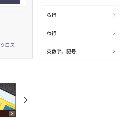
ら行
わ行
クロス
英数字、記号