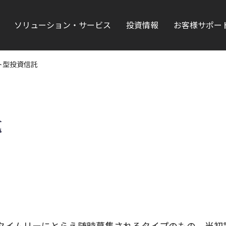
ソリューション・サービス
投資情報
お客様サポー
ト型投資信託
託
タイムリーにとらえ随時募集されるタイプのもの。当初