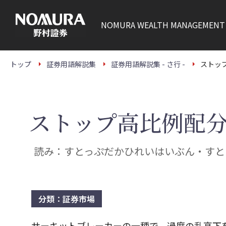
こ
の
ペ
NOMURA
WEALTH MANAGEMENT
ー
ジ
の
本
文
トップ
証券用語解説集
証券用語解説集 - さ行 -
ストッ
へ
ストップ高比例配
読み：すとっぷだかひれいはいぶん・すと
分類：証券市場
サーキットブレーカーの一種で、過度の乱高下