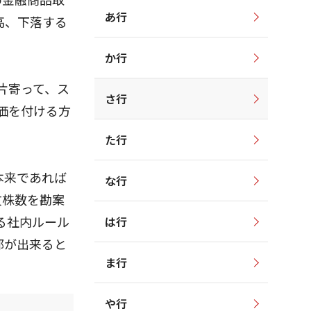
あ行
高、下落する
か行
片寄って、ス
さ行
価を付ける方
た行
本来であれば
な行
文株数を勘案
る社内ルール
は行
部が出来ると
ま行
や行