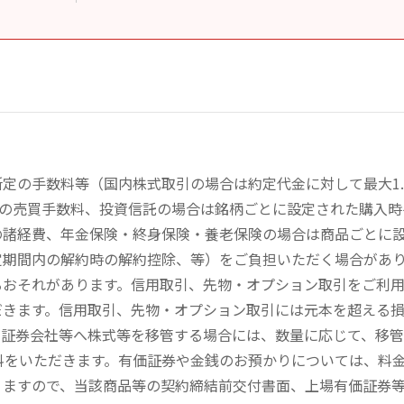
定の手数料等（国内株式取引の場合は約定代金に対して最大1.
））の売買手数料、投資信託の場合は銘柄ごとに設定された購入
の諸経費、年金保険・終身保険・養老保険の場合は商品ごとに
定期間内の解約時の解約控除、等）をご負担いただく場合があ
るおそれがあります。信用取引、先物・オプション取引をご利
だきます。信用取引、先物・オプション取引には元本を超える
の証券会社等へ株式等を移管する場合には、数量に応じて、移
数料をいただきます。有価証券や金銭のお預かりについては、料
りますので、当該商品等の契約締結前交付書面、上場有価証券