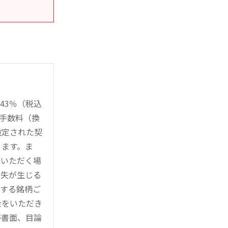
43％（税込
時手数料（換
設定された契
ります。ま
用いただく場
損失が生じる
管する銘柄ご
金をいただき
等書面、目論