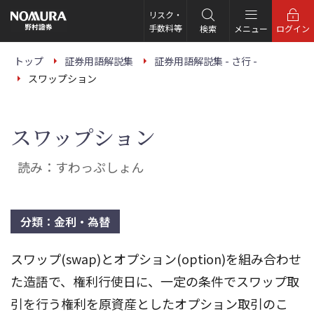
こ
の
リスク・
ペ
手数料等
検索
メニュー
ログイン
ー
ジ
の
トップ
証券用語解説集
証券用語解説集 - さ行 -
本
スワップション
文
へ
スワップション
読み：すわっぷしょん
分類：金利・為替
スワップ(swap)とオプション(option)を組み合わせ
た造語で、権利行使日に、一定の条件でスワップ取
引を行う権利を原資産としたオプション取引のこ