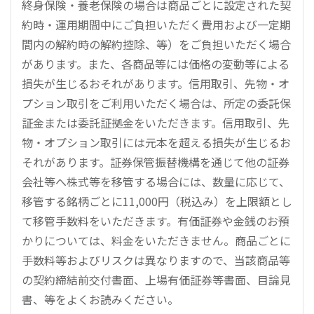
終身保険・養老保険の場合は商品ごとに設定された契
約時・運用期間中にご負担いただく費用および一定期
間内の解約時の解約控除、等）をご負担いただく場合
があります。また、各商品等には価格の変動等による
損失が生じるおそれがあります。信用取引、先物・オ
プション取引をご利用いただく場合は、所定の委託保
証金または委託証拠金をいただきます。信用取引、先
物・オプション取引には元本を超える損失が生じるお
それがあります。証券保管振替機構を通じて他の証券
会社等へ株式等を移管する場合には、数量に応じて、
移管する銘柄ごとに11,000円（税込み）を上限額とし
て移管手数料をいただきます。有価証券や金銭のお預
かりについては、料金をいただきません。商品ごとに
手数料等およびリスクは異なりますので、当該商品等
の契約締結前交付書面、上場有価証券等書面、目論見
書、等をよくお読みください。