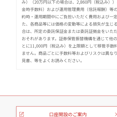
み）（20万円以下の場合は、2,860円（税込み
金時手数料）および運用管理費用（信託報酬）等
約時・運用期間中にご負担いただく費用および一
た、各商品等には価格の変動等による損失が生じ
合は、所定の委託保証金または委託証拠金をいた
おそれがあります。証券保管振替機構を通じて他
とに11,000円（税込み）を上限額として移管手
ません。商品ごとに手数料等およびリスクは異な
見書、等をよくお読みください。
こ
の
ペ
ー
口座開設のご案内
ジ