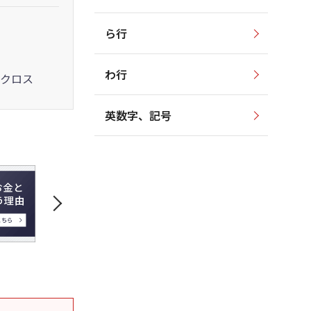
ら行
わ行
クロス
英数字、記号