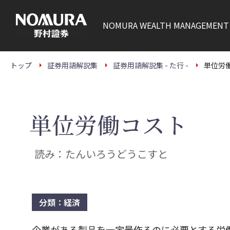
こ
の
ペ
NOMURA
WEALTH MANAGEMENT
ー
ジ
の
本
文
トップ
証券用語解説集
証券用語解説集 - た行 -
単位労
へ
単位労働コスト
読み：たんいろうどうこすと
分類：経済
企業がある製品を一定量作るのに必要とする労