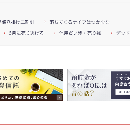
半値八掛け二割引
落ちてくるナイフはつかむな
5月に売り逃げろ
信用買い残・売り残
デッド