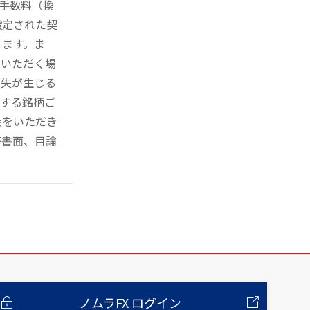
時手数料（換
設定された契
ります。ま
用いただく場
損失が生じる
管する銘柄ご
金をいただき
等書面、目論
ノムラFX ログイン