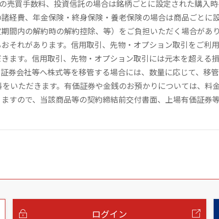
））の売買手数料、投資信託の場合は銘柄ごとに設定された購入
の諸経費、年金保険・終身保険・養老保険の場合は商品ごとに
定期間内の解約時の解約控除、等）をご負担いただく場合があ
るおそれがあります。信用取引、先物・オプション取引をご利
だきます。信用取引、先物・オプション取引には元本を超える
の証券会社等へ株式等を移管する場合には、数量に応じて、移
数料をいただきます。有価証券や金銭のお預かりについては、料
りますので、当該商品等の契約締結前交付書面、上場有価証券
ログイン