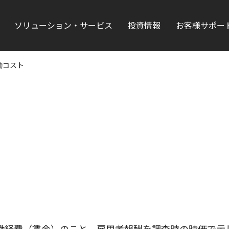
ソリューション・サービス
投資情報
お客様サポー
働コスト
働経費（賃金）のこと。雇用者報酬を調査時の時価で示