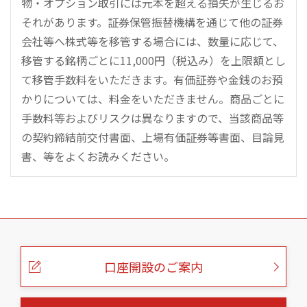
物・オプション取引には元本を超える損失が生じるお
それがあります。証券保管振替機構を通じて他の証券
会社等へ株式等を移管する場合には、数量に応じて、
移管する銘柄ごとに11,000円（税込み）を上限額とし
て移管手数料をいただきます。有価証券や金銭のお預
かりについては、料金をいただきません。商品ごとに
手数料等およびリスクは異なりますので、当該商品等
の契約締結前交付書面、上場有価証券等書面、目論見
書、等をよくお読みください。
こ
の
ペ
ー
口座開設のご案内
ジ
の
本
文