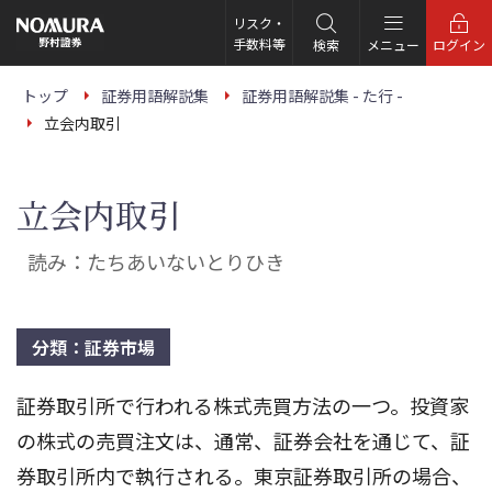
こ
の
リスク・
ペ
手数料等
検索
メニュー
ログイン
ー
ジ
の
トップ
証券用語解説集
証券用語解説集 - た行 -
本
立会内取引
文
へ
立会内取引
読み：たちあいないとりひき
分類：証券市場
証券取引所で行われる株式売買方法の一つ。投資家
の株式の売買注文は、通常、証券会社を通じて、証
券取引所内で執行される。東京証券取引所の場合、