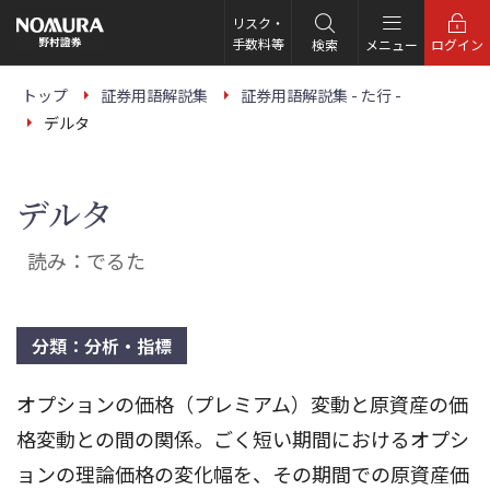
こ
の
リスク・
ペ
手数料等
検索
メニュー
ログイン
ー
ジ
の
トップ
証券用語解説集
証券用語解説集 - た行 -
本
デルタ
文
へ
デルタ
読み：でるた
分類：分析・指標
オプションの価格（プレミアム）変動と原資産の価
格変動との間の関係。ごく短い期間におけるオプシ
ョンの理論価格の変化幅を、その期間での原資産価