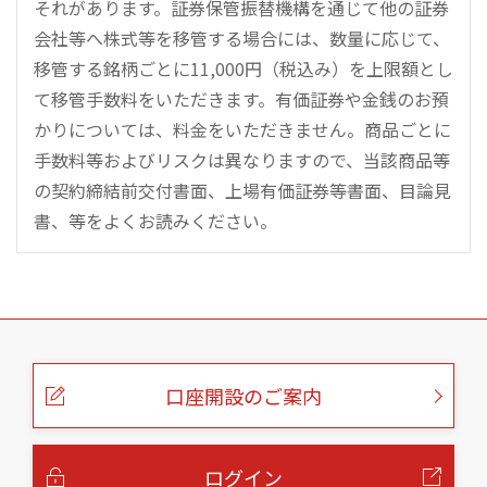
それがあります。証券保管振替機構を通じて他の証券
会社等へ株式等を移管する場合には、数量に応じて、
移管する銘柄ごとに11,000円（税込み）を上限額とし
て移管手数料をいただきます。有価証券や金銭のお預
かりについては、料金をいただきません。商品ごとに
手数料等およびリスクは異なりますので、当該商品等
の契約締結前交付書面、上場有価証券等書面、目論見
書、等をよくお読みください。
こ
の
ペ
ー
口座開設のご案内
ジ
の
本
文
へ
ログイン