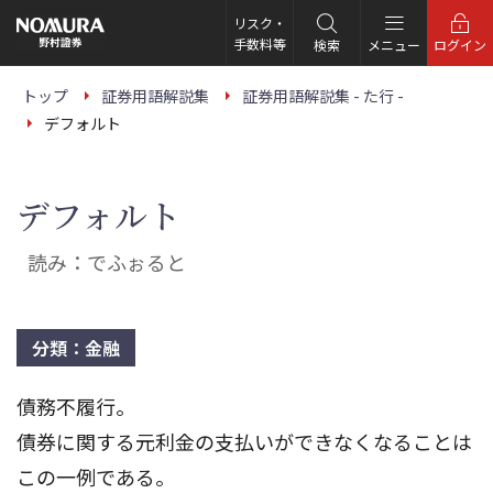
こ
の
リスク・
ペ
手数料等
検索
メニュー
ログイン
ー
ジ
の
トップ
証券用語解説集
証券用語解説集 - た行 -
本
デフォルト
文
へ
デフォルト
読み：でふぉると
分類：金融
債務不履行。
債券に関する元利金の支払いができなくなることは
この一例である。