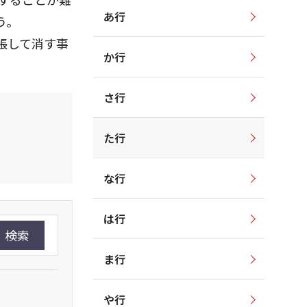
あ行
う。
帳して消す事
か行
さ行
た行
な行
は行
検索
ま行
や行