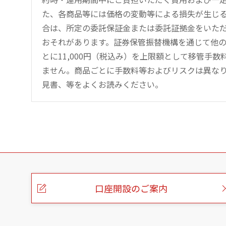
た、各商品等には価格の変動等による損失が生じ
合は、所定の委託保証金または委託証拠金をいた
おそれがあります。証券保管振替機構を通じて他
とに11,000円（税込み）を上限額として移管手
ません。商品ごとに手数料等およびリスクは異な
見書、等をよくお読みください。
こ
の
ペ
ー
口座開設のご案内
ジ
の
本
文
へ