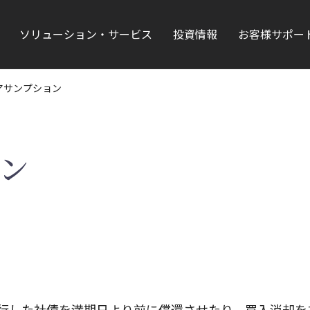
ソリューション・サービス
投資情報
お客様サポー
アサンプション
ン
自社が発行した社債を満期日より前に償還させたり、買入消却