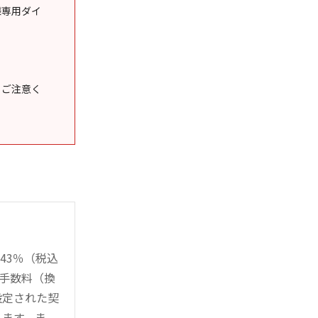
様専用ダイ
うご注意く
43％（税込
時手数料（換
設定された契
ります。ま