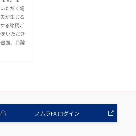
用いただく場
損失が生じる
管する銘柄ご
金をいただき
等書面、目論
ノムラFX ログイン