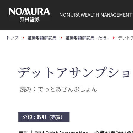
こ
の
ペ
NOMURA
WEALTH MANAGEMENT
ー
ジ
の
本
文
トップ
証券用語解説集
証券用語解説集 - た行 -
デット
へ
デットアサンプショ
読み：でっとあさんぷしょん
分類：取引（売買）
英語表記はDebt Assumption。企業が