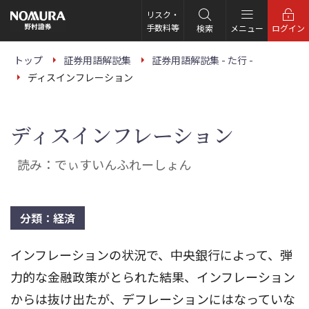
こ
の
リスク・
ペ
手数料等
検索
メニュー
ログイン
ー
ジ
の
トップ
証券用語解説集
証券用語解説集 - た行 -
本
ディスインフレーション
文
へ
ディスインフレーション
読み：でぃすいんふれーしょん
分類：経済
インフレーションの状況で、中央銀行によって、弾
力的な金融政策がとられた結果、インフレーション
からは抜け出たが、デフレーションにはなっていな