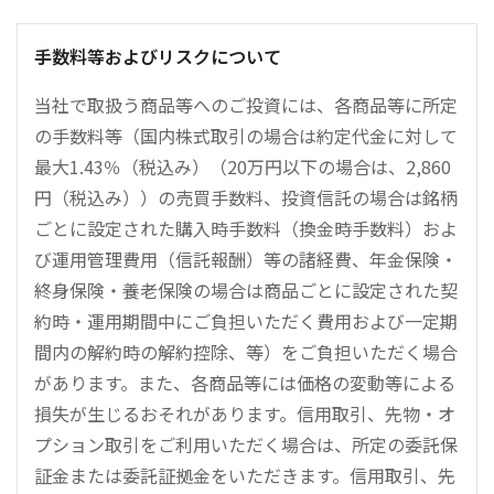
手数料等およびリスクについて
当社で取扱う商品等へのご投資には、各商品等に所定
の手数料等（国内株式取引の場合は約定代金に対して
最大1.43％（税込み）（20万円以下の場合は、2,860
円（税込み））の売買手数料、投資信託の場合は銘柄
ごとに設定された購入時手数料（換金時手数料）およ
び運用管理費用（信託報酬）等の諸経費、年金保険・
終身保険・養老保険の場合は商品ごとに設定された契
約時・運用期間中にご負担いただく費用および一定期
間内の解約時の解約控除、等）をご負担いただく場合
があります。また、各商品等には価格の変動等による
損失が生じるおそれがあります。信用取引、先物・オ
プション取引をご利用いただく場合は、所定の委託保
証金または委託証拠金をいただきます。信用取引、先