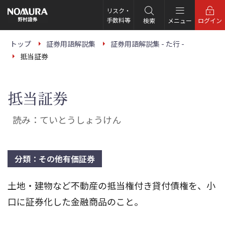
こ
の
リスク・
ペ
手数料等
検索
メニュー
ログイン
ー
ジ
の
トップ
証券用語解説集
証券用語解説集 - た行 -
本
抵当証券
文
へ
抵当証券
読み：ていとうしょうけん
分類：その他有価証券
土地・建物など不動産の抵当権付き貸付債権を、小
口に証券化した金融商品のこと。