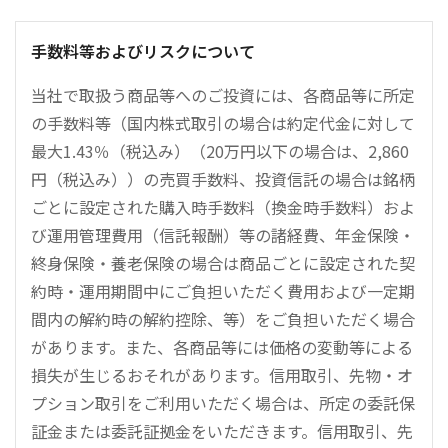
手数料等およびリスクについて
当社で取扱う商品等へのご投資には、各商品等に所定
の手数料等（国内株式取引の場合は約定代金に対して
最大1.43％（税込み）（20万円以下の場合は、2,860
円（税込み））の売買手数料、投資信託の場合は銘柄
ごとに設定された購入時手数料（換金時手数料）およ
び運用管理費用（信託報酬）等の諸経費、年金保険・
終身保険・養老保険の場合は商品ごとに設定された契
約時・運用期間中にご負担いただく費用および一定期
間内の解約時の解約控除、等）をご負担いただく場合
があります。また、各商品等には価格の変動等による
損失が生じるおそれがあります。信用取引、先物・オ
プション取引をご利用いただく場合は、所定の委託保
証金または委託証拠金をいただきます。信用取引、先