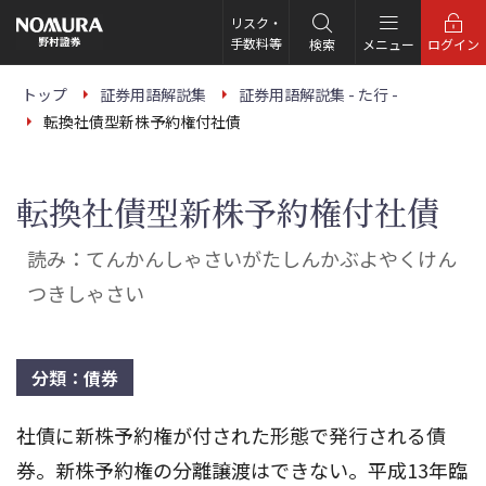
こ
の
リスク・
ペ
手数料等
検索
メニュー
ログイン
ー
ジ
の
トップ
証券用語解説集
証券用語解説集 - た行 -
本
転換社債型新株予約権付社債
文
へ
転換社債型新株予約権付社債
読み：てんかんしゃさいがたしんかぶよやくけん
つきしゃさい
分類：債券
社債に新株予約権が付された形態で発行される債
券。新株予約権の分離譲渡はできない。平成13年臨