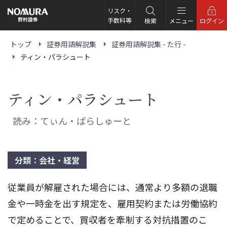
こ
の
リスク・
ペ
手数料等
検索
メニュー
ログイン
ー
ジ
の
トップ
証券用語解説集
証券用語解説集 - た行 -
本
ティン・パラシュート
文
へ
ティン・パラシュート
読み：てぃん・ぱらしゅーと
分類：会社・経営
従業員が解雇された場合には、通常より多額の退職
金や一時金を出す規定を、雇用契約または労働協約
で定めることで、買収者を牽制する対抗措置のこ