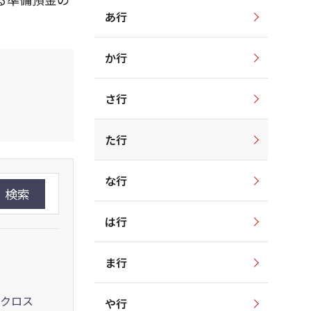
あ行
か行
さ行
た行
な行
検索
は行
ま行
クロス
や行