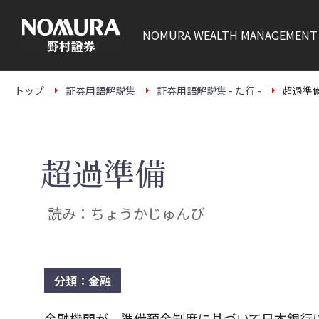
こ
の
ペ
NOMURA
WEALTH MANAGEMENT
ー
ジ
の
本
文
トップ
証券用語解説集
証券用語解説集 - た行 -
超過準
へ
超過準備
読み：ちょうかじゅんび
分類：金融
金融機関が、準備預金制度に基づいて日本銀行