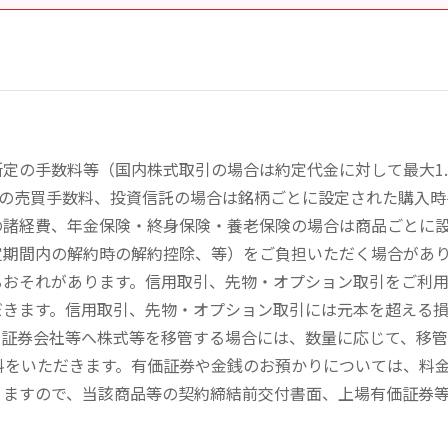
定の手数料等（国内株式取引の場合は約定代金に対して最大1.
））の売買手数料、投資信託の場合は銘柄ごとに設定された購入
の諸経費、年金保険・終身保険・養老保険の場合は商品ごとに
定期間内の解約時の解約控除、等）をご負担いただく場合があ
るおそれがあります。信用取引、先物・オプション取引をご利
だきます。信用取引、先物・オプション取引には元本を超える
の証券会社等へ株式等を移管する場合には、数量に応じて、移
数料をいただきます。有価証券や金銭のお預かりについては、料
りますので、当該商品等の契約締結前交付書面、上場有価証券