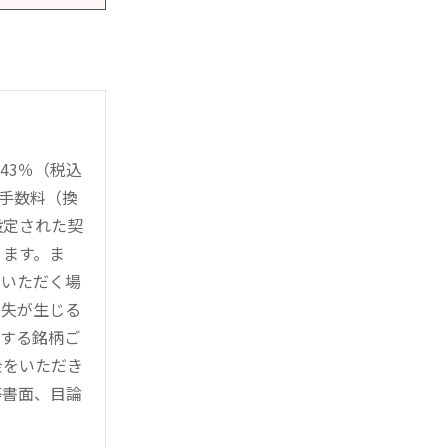
43％（税込
時手数料（換
設定された契
ります。ま
用いただく場
損失が生じる
管する銘柄ご
金をいただき
等書面、目論