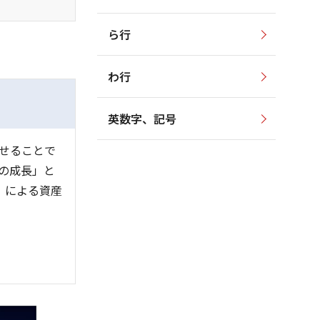
ら行
わ行
英数字、記号
せることで
の成長」と
）」による資産