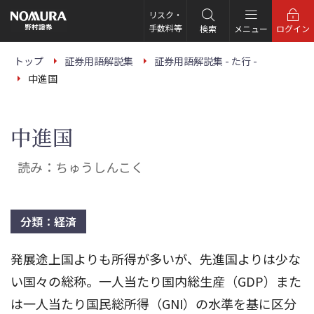
こ
の
リスク・
ペ
手数料等
検索
メニュー
ログイン
ー
ジ
の
トップ
証券用語解説集
証券用語解説集 - た行 -
本
中進国
文
へ
中進国
読み：ちゅうしんこく
分類：経済
発展途上国よりも所得が多いが、先進国よりは少な
い国々の総称。一人当たり国内総生産（GDP）また
は一人当たり国民総所得（GNI）の水準を基に区分