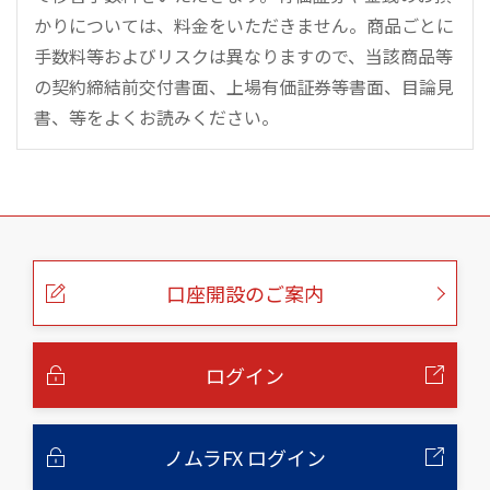
かりについては、料金をいただきません。商品ごとに
手数料等およびリスクは異なりますので、当該商品等
の契約締結前交付書面、上場有価証券等書面、目論見
書、等をよくお読みください。
こ
の
ペ
ー
口座開設のご案内
ジ
の
本
文
へ
ログイン
ノムラFX ログイン