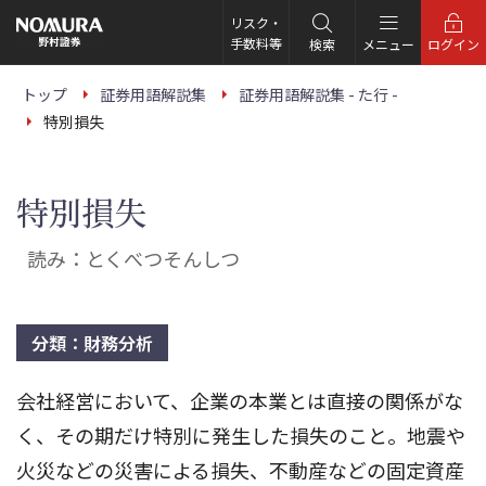
こ
の
リスク・
ペ
手数料等
検索
メニュー
ログイン
ー
ジ
の
トップ
証券用語解説集
証券用語解説集 - た行 -
本
特別損失
文
へ
特別損失
読み：とくべつそんしつ
分類：財務分析
会社経営において、企業の本業とは直接の関係がな
く、その期だけ特別に発生した損失のこと。地震や
火災などの災害による損失、不動産などの固定資産