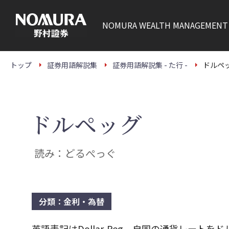
こ
の
ペ
NOMURA
WEALTH MANAGEMENT
ー
ジ
の
本
文
トップ
証券用語解説集
証券用語解説集 - た行 -
ドルペ
へ
ドルペッグ
読み：どるぺっぐ
分類：金利・為替
英語表記はDollar-Peg。自国の通貨レート