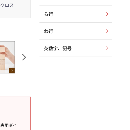
クロス
ら行
わ行
英数字、記号
様専用ダイ