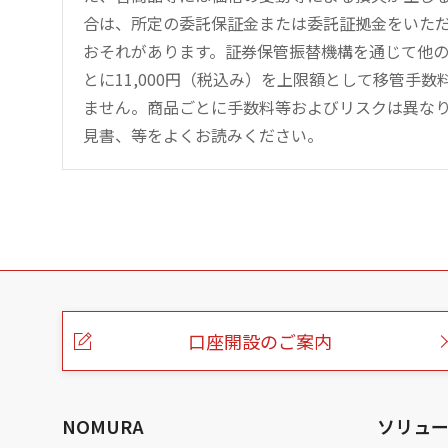
合は、所定の委託保証金または委託証拠金をいた
おそれがあります。証券保管振替機構を通じて他
とに11,000円（税込み）を上限額として移管手
ません。商品ごとに手数料等およびリスクは異な
見書、等をよくお読みください。
こ
の
ペ
ー
口座開設のご案内
ジ
の
本
文
へ
NOMURA
ソリュ