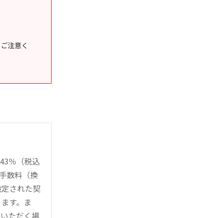
うご注意く
43％（税込
時手数料（換
設定された契
ります。ま
用いただく場