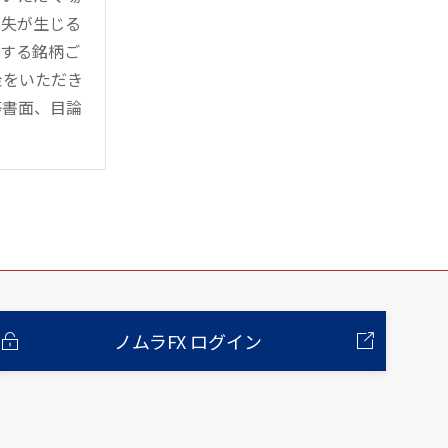
損失が生じる
管する銘柄ご
金をいただき
等書面、目論
ノムラFX ログイン