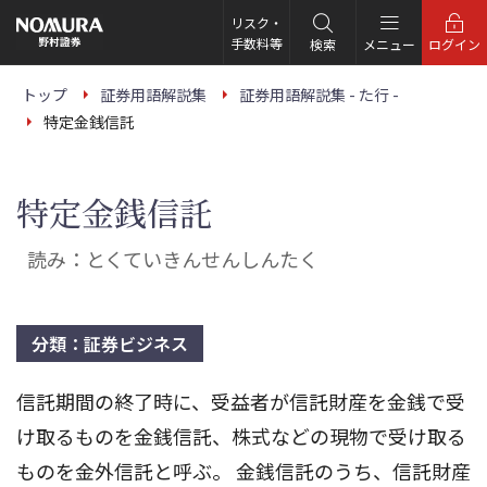
こ
の
リスク・
ペ
手数料等
検索
メニュー
ログイン
ー
ジ
の
トップ
証券用語解説集
証券用語解説集 - た行 -
本
特定金銭信託
文
へ
特定金銭信託
読み：とくていきんせんしんたく
分類：証券ビジネス
信託期間の終了時に、受益者が信託財産を金銭で受
け取るものを金銭信託、株式などの現物で受け取る
ものを金外信託と呼ぶ。 金銭信託のうち、信託財産