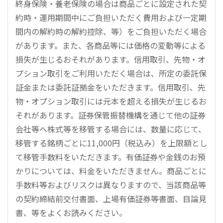
終身保険・養老保険の場合は商品ごとに設定された契
約時・運用期間中にご負担いただく費用および一定期
間内の解約時の解約控除、等）をご負担いただく場合
があります。また、各商品等には価格の変動等による
損失が生じるおそれがあります。信用取引、先物・オ
プション取引をご利用いただく場合は、所定の委託保
証金または委託証拠金をいただきます。信用取引、先
物・オプション取引には元本を超える損失が生じるお
それがあります。証券保管振替機構を通じて他の証券
会社等へ株式等を移管する場合には、数量に応じて、
移管する銘柄ごとに11,000円（税込み）を上限額とし
て移管手数料をいただきます。有価証券や金銭のお預
かりについては、料金をいただきません。商品ごとに
手数料等およびリスクは異なりますので、当該商品等
の契約締結前交付書面、上場有価証券等書面、目論見
書、等をよくお読みください。