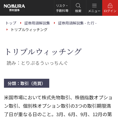
こ
の
リスク・
ペ
手数料等
検索
メニュー
ログイン
ー
ジ
の
トップ
証券用語解説集
証券用語解説集 - た行 -
本
トリプルウィッチング
文
へ
トリプルウィッチング
読み：とりぷるうぃっちんぐ
分類：取引（売買）
米国市場において株式先物取引、株価指数オプショ
ン取引、個別株オプション取引の3つの取引期限満
了日が重なる日のこと。3月、6月、9月、12月の第