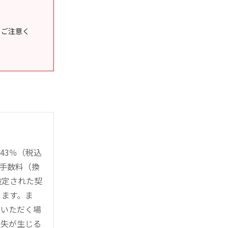
うご注意く
43％（税込
時手数料（換
設定された契
ります。ま
用いただく場
損失が生じる