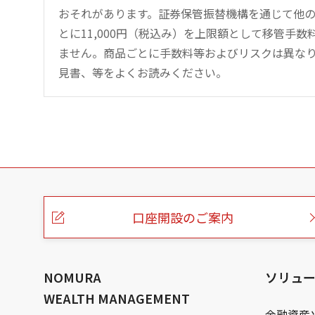
おそれがあります。証券保管振替機構を通じて他
とに11,000円（税込み）を上限額として移管手
ません。商品ごとに手数料等およびリスクは異な
見書、等をよくお読みください。
こ
の
ペ
ー
口座開設のご案内
ジ
の
本
文
へ
NOMURA
ソリュ
WEALTH MANAGEMENT
金融資産