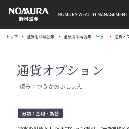
こ
の
ペ
NOMURA
WEALTH MANAGEMENT
ー
ジ
の
本
文
トップ
証券用語解説集
証券用語解説集 - た行 -
通貨オ
へ
通貨オプション
読み：つうかおぷしょん
分類：金利・為替
通貨を対象としたオプション取引。行使価格や