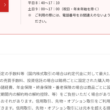
平日 8：40～17：10
土日 9：00～17：00（祝日・年末年始を除く）
ご利用の際には、電話番号をお間違えのないよ
ださい。
定の手数料等（国内株式取引の場合は約定代金に対して最大1.
））の売買手数料、投資信託の場合は銘柄ごとに設定された購入
の諸経費、年金保険・終身保険・養老保険の場合は商品ごとに
定期間内の解約時の解約控除、等）をご負担いただく場合があ
るおそれがあります。信用取引、先物・オプション取引をご利
だきます。信用取引、先物・オプション取引には元本を超える