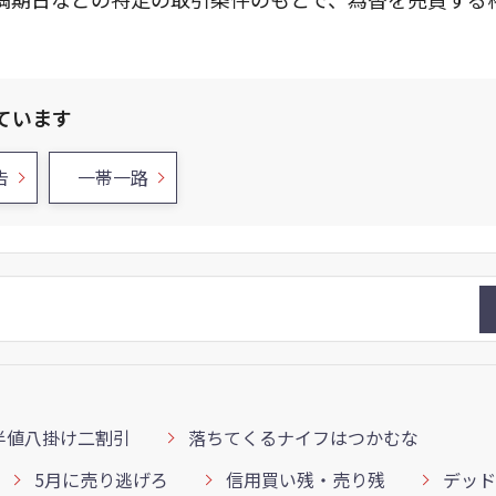
ています
告
一帯一路
半値八掛け二割引
落ちてくるナイフはつかむな
5月に売り逃げろ
信用買い残・売り残
デッド