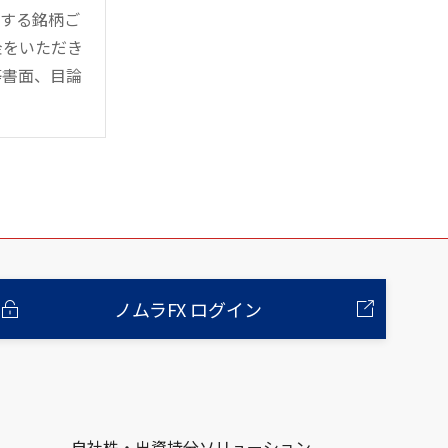
管する銘柄ご
金をいただき
等書面、目論
ノムラFX ログイン
自社株・出資持分ソリューション