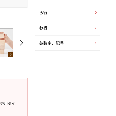
ら行
わ行
英数字、記号
様専用ダイ