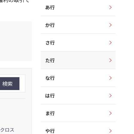
あ行
か行
さ行
た行
な行
検索
は行
ま行
クロス
や行