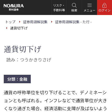
こ
の
リスク・
ペ
手数料等
検索
メニュー
ログイン
ー
ジ
の
トップ
証券用語解説集
証券用語解説集 - た行 -
本
通貨切下げ
文
へ
通貨切下げ
読み：つうかきりさげ
分類：金融
通貨の呼称単位を切り下げることで、デノミネーシ
ョンとも呼ばれる。インフレなどで通貨単位が大き
くなり過ぎた場合、経済活動に支障が及ばないよう