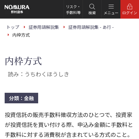
こ
の
リスク・
ペ
手数料等
検索
メニュー
ログイン
ー
ジ
の
トップ
証券用語解説集
証券用語解説集 - あ行 -
本
内枠方式
文
へ
内枠方式
読み：うちわくほうしき
分類：金融
投資信託の販売手数料徴収方法のひとつで、投資家
が投資信託を買い付ける際、申込み金額に手数料と
手数料に対する消費税が含まれている方式のこと。