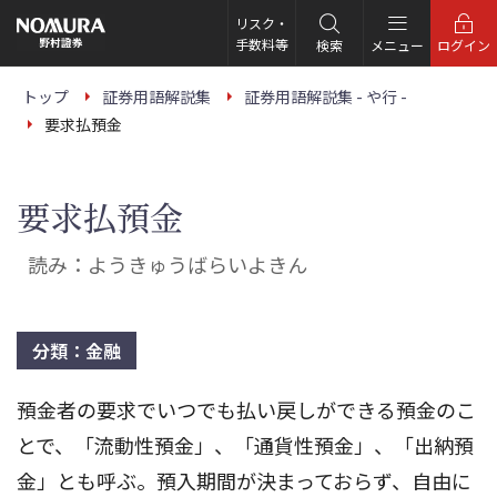
こ
の
リスク・
ペ
手数料等
検索
メニュー
ログイン
ー
ジ
の
トップ
証券用語解説集
証券用語解説集 - や行 -
本
要求払預金
文
へ
要求払預金
読み：ようきゅうばらいよきん
分類：金融
預金者の要求でいつでも払い戻しができる預金のこ
とで、「流動性預金」、「通貨性預金」、「出納預
金」とも呼ぶ。預入期間が決まっておらず、自由に