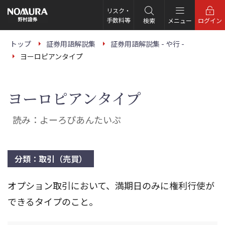
こ
の
リスク・
ペ
手数料等
検索
メニュー
ログイン
ー
ジ
の
トップ
証券用語解説集
証券用語解説集 - や行 -
本
ヨーロピアンタイプ
文
へ
ヨーロピアンタイプ
読み：よーろぴあんたいぷ
分類：取引（売買）
オプション取引において、満期日のみに権利行使が
できるタイプのこと。