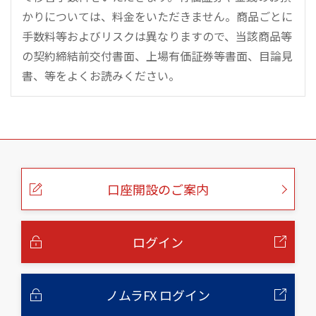
かりについては、料金をいただきません。商品ごとに
手数料等およびリスクは異なりますので、当該商品等
の契約締結前交付書面、上場有価証券等書面、目論見
書、等をよくお読みください。
こ
の
ペ
ー
口座開設のご案内
ジ
の
本
文
へ
ログイン
ノムラFX ログイン