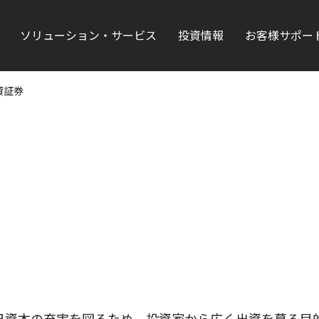
ソリューション・サービス
投資情報
お客様サポー
資証券
自己資本の充実を図るため、投資家から広く出資を募る目