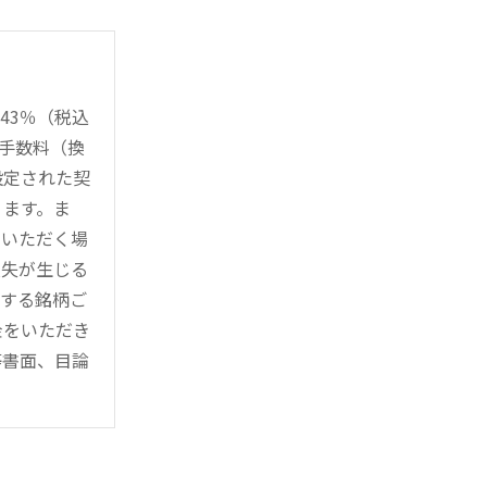
43％（税込
時手数料（換
設定された契
ります。ま
用いただく場
損失が生じる
管する銘柄ご
金をいただき
等書面、目論