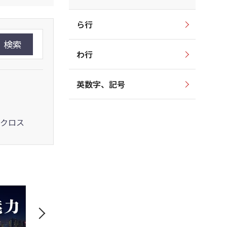
ら行
検索
わ行
英数字、記号
クロス