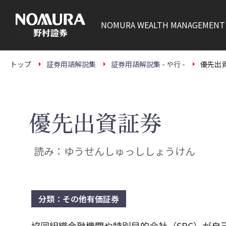
こ
の
ペ
NOMURA
WEALTH MANAGEMENT
ー
ジ
の
本
文
トップ
証券用語解説集
証券用語解説集 - や行 -
優先出
へ
優先出資証券
読み：ゆうせんしゅっししょうけん
分類：その他有価証券
協同組織金融機関や特別目的会社（SPC）が