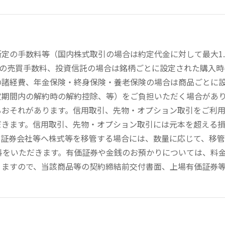
定の手数料等（国内株式取引の場合は約定代金に対して最大1.
））の売買手数料、投資信託の場合は銘柄ごとに設定された購入
の諸経費、年金保険・終身保険・養老保険の場合は商品ごとに
定期間内の解約時の解約控除、等）をご負担いただく場合があ
るおそれがあります。信用取引、先物・オプション取引をご利
だきます。信用取引、先物・オプション取引には元本を超える
の証券会社等へ株式等を移管する場合には、数量に応じて、移
数料をいただきます。有価証券や金銭のお預かりについては、料
りますので、当該商品等の契約締結前交付書面、上場有価証券