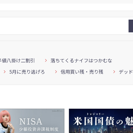
半値八掛け二割引
落ちてくるナイフはつかむな
5月に売り逃げろ
信用買い残・売り残
デッド