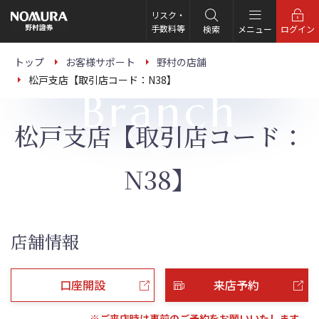
こ
の
リスク・
ペ
手数料等
検索
メニュー
ログイン
ー
ジ
の
トップ
お客様サポート
野村の店舗
本
松戸支店【取引店コード：N38】
文
Branch
へ
松戸支店【取引店コード：
N38】
店舗情報
口座開設
来店予約
※ご来店時は事前のご予約をお願いいたします。