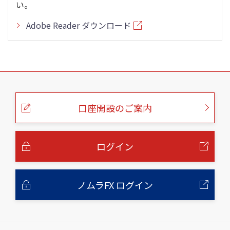
い。
Adobe Reader ダウンロード
こ
の
ペ
ー
口座開設のご案内
ジ
の
本
文
へ
ログイン
ノムラFX ログイン