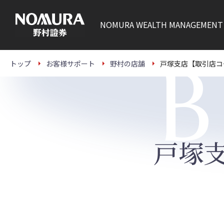
こ
の
ペ
NOMURA
WEALTH MANAGEMENT
ー
ジ
の
本
B
文
トップ
お客様サポート
野村の店舗
戸塚支店【取引店コ
へ
戸塚支