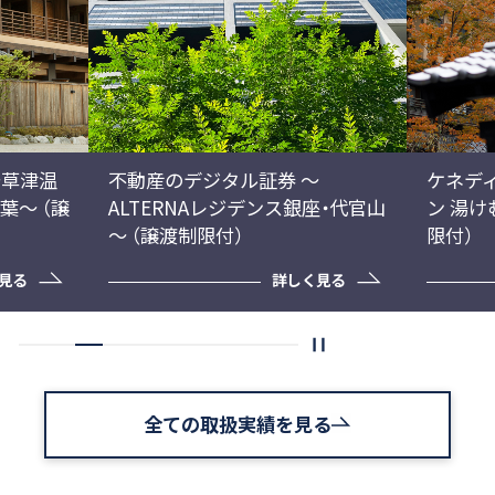
Previous
〜草津温
不動産のデジタル証券 ～
ケネデ
葉〜 （譲
ALTERNAレジデンス銀座・代官山
ン 湯け
～ （譲渡制限付）
限付）
見る
詳しく見る
全ての取扱実績を見る