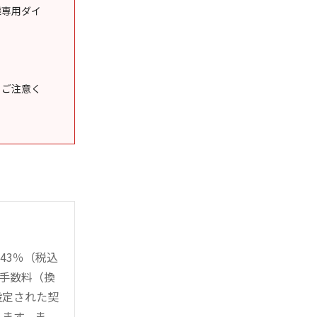
様専用ダイ
うご注意く
43％（税込
時手数料（換
設定された契
ります。ま