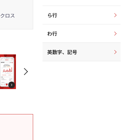
ら行
クロス
わ行
英数字、記号