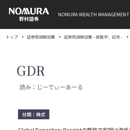
こ
の
ペ
NOMURA
WEALTH MANAGEMENT
ー
ジ
の
本
文
トップ
証券用語解説集
証券用語解説集 - 英数字、記号 -
へ
GDR
読み：じーでぃーあーる
分類：株式
Global Depositary Receiptの