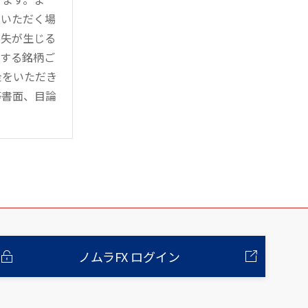
用いただく場
損失が生じる
管する銘柄ご
金をいただき
等書面、目論
ノムラFX ログイン