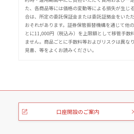
た、各商品等には価格の変動等による損失が生じ
合は、所定の委託保証金または委託証拠金をいた
おそれがあります。証券保管振替機構を通じて他
とに11,000円（税込み）を上限額として移管手
ません。商品ごとに手数料等およびリスクは異な
見書、等をよくお読みください。
こ
の
ペ
ー
口座開設のご案内
ジ
の
本
文
へ