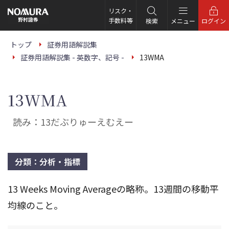
こ
の
リスク・
ペ
手数料等
検索
メニュー
ログイン
ー
ジ
の
トップ
証券用語解説集
本
証券用語解説集 - 英数字、記号 -
13WMA
文
へ
13WMA
読み：13だぶりゅーえむえー
分類：分析・指標
13 Weeks Moving Averageの略称。13週間の移動平
均線のこと。