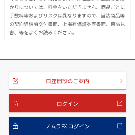
かりについては、料金をいただきません。商品ごとに
手数料等およびリスクは異なりますので、当該商品等
の契約締結前交付書面、上場有価証券等書面、目論見
書、等をよくお読みください。
こ
の
ペ
ー
口座開設のご案内
ジ
の
本
文
へ
ログイン
ノムラFX ログイン