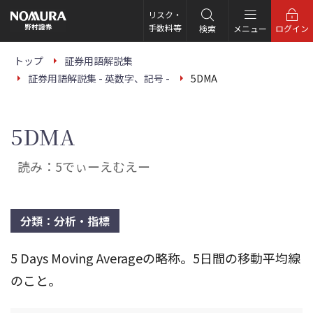
こ
の
リスク・
ペ
手数料等
検索
メニュー
ログイン
ー
ジ
の
トップ
証券用語解説集
本
証券用語解説集 - 英数字、記号 -
5DMA
文
へ
5DMA
読み：5でぃーえむえー
分類：分析・指標
5 Days Moving Averageの略称。5日間の移動平均線
のこと。