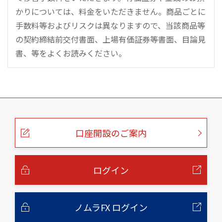
かりについては、料金をいただきません。商品ごとに
手数料等およびリスクは異なりますので、当該商品等
の契約締結前交付書面、上場有価証券等書面、目論見
書、等をよくお読みください。
こ
の
ペ
ー
口座開設のご案内
ジ
の
本
文
へ
ログイン
ノムラFX ログイン