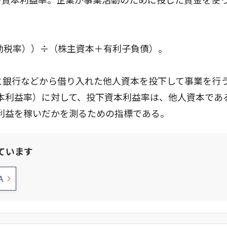
実効税率））÷（株主資本＋有利子負債）。
と銀行などから借り入れた他人資本を投下して事業を行
資本利益率）に対して、投下資本利益率は、他人資本であ
利益を稼いだかを測るための指標である。
ています
A