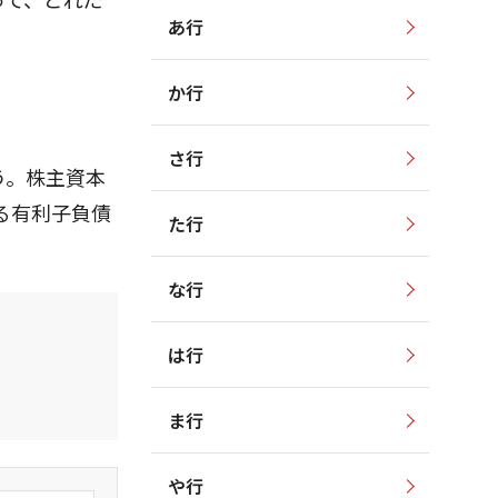
あ行
か行
さ行
う。株主資本
る有利子負債
た行
な行
は行
ま行
や行