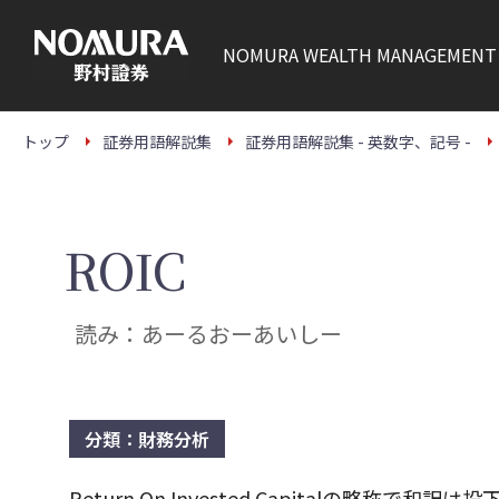
こ
の
ペ
NOMURA
WEALTH MANAGEMENT
ー
ジ
の
本
文
トップ
証券用語解説集
証券用語解説集 - 英数字、記号 -
へ
ROIC
読み：あーるおーあいしー
分類：財務分析
Return On Invested Capitalの