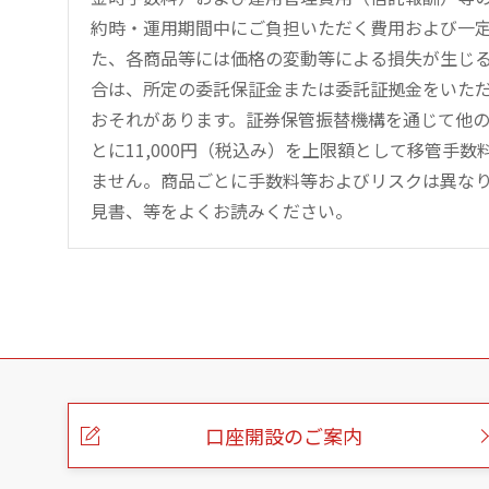
約時・運用期間中にご負担いただく費用および一
た、各商品等には価格の変動等による損失が生じ
合は、所定の委託保証金または委託証拠金をいた
おそれがあります。証券保管振替機構を通じて他
とに11,000円（税込み）を上限額として移管手
ません。商品ごとに手数料等およびリスクは異な
見書、等をよくお読みください。
こ
の
ペ
ー
口座開設のご案内
ジ
の
本