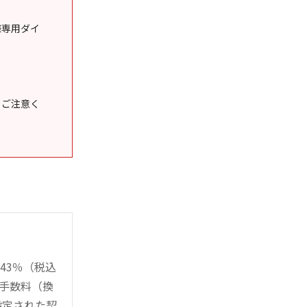
様専用ダイ
うご注意く
43％（税込
時手数料（換
設定された契