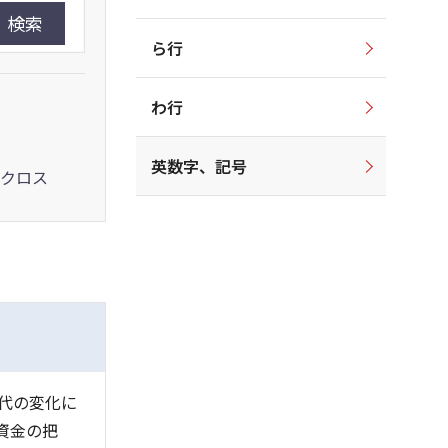
検索
ら行
わ行
英数字、記号
クロス
代の変化に
資金の把