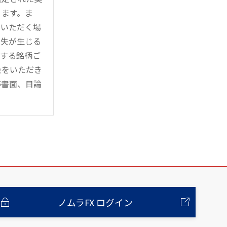
ります。ま
用いただく場
損失が生じる
管する銘柄ご
金をいただき
等書面、目論
ノムラFX ログイン