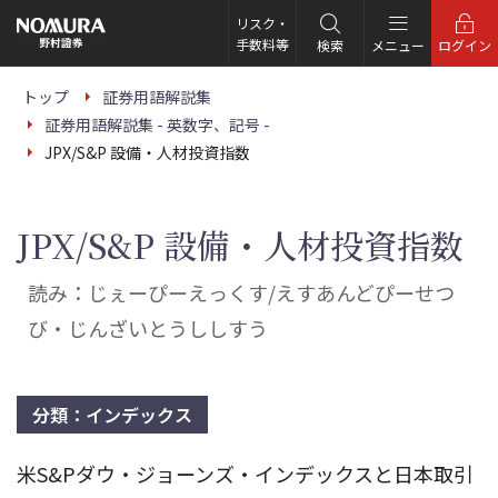
こ
の
リスク・
ペ
手数料等
検索
メニュー
ログイン
ー
ジ
の
トップ
証券用語解説集
本
証券用語解説集 - 英数字、記号 -
文
へ
JPX/S&P 設備・人材投資指数
JPX/S&P 設備・人材投資指数
読み：じぇーぴーえっくす/えすあんどぴーせつ
び・じんざいとうししすう
分類：インデックス
米S&Pダウ・ジョーンズ・インデックスと日本取引