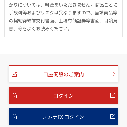
かりについては、料金をいただきません。商品ごとに
手数料等およびリスクは異なりますので、当該商品等
の契約締結前交付書面、上場有価証券等書面、目論見
書、等をよくお読みください。
こ
の
ペ
ー
口座開設のご案内
ジ
の
本
文
へ
ログイン
ノムラFX ログイン