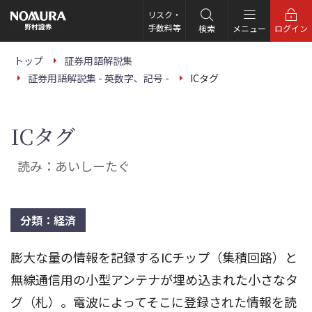
こ
の
リスク・
ペ
手数料等
検索
メニュー
ログイン
ー
ジ
の
トップ
証券用語解説集
本
証券用語解説集 - 英数字、記号 -
ICタグ
文
へ
ICタグ
読み：あいしーたぐ
分類：経済
膨大な量の情報を記録するICチップ（集積回路）と
無線通信用の小型アンテナが埋め込まれた小さなタ
グ（札）。電波によってそこに登録された情報を読