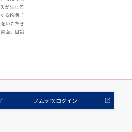
損失が生じる
管する銘柄ご
金をいただき
等書面、目論
ノムラFX ログイン