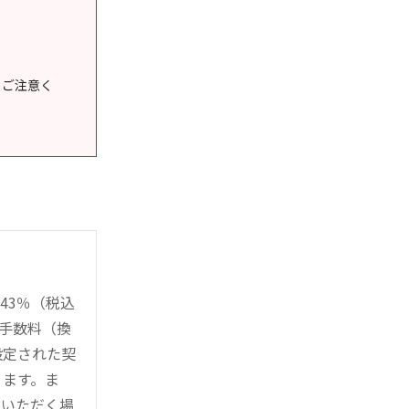
うご注意く
43％（税込
時手数料（換
設定された契
ります。ま
用いただく場