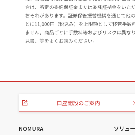
合は、所定の委託保証金または委託証拠金をいた
おそれがあります。証券保管振替機構を通じて他
とに11,000円（税込み）を上限額として移管手
ません。商品ごとに手数料等およびリスクは異な
見書、等をよくお読みください。
こ
の
ペ
ー
口座開設のご案内
ジ
の
本
文
へ
NOMURA
ソリュ