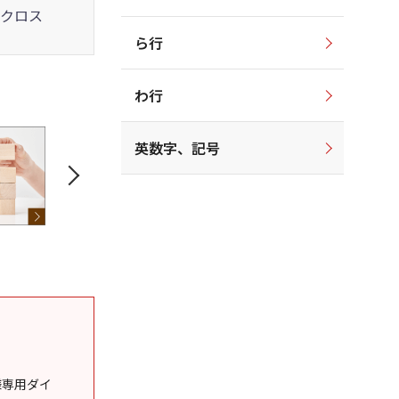
クロス
ら行
わ行
英数字、記号
様専用ダイ