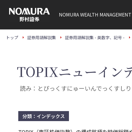
こ
の
ペ
NOMURA
WEALTH MANAGEMENT
ー
ジ
の
本
文
トップ
証券用語解説集
証券用語解説集 - 英数字、記号 -
へ
TOPIXニューイ
読み：とぴっくすにゅーいんでっくすしり
分類：インデックス
TOPIX（東証株価指数）の構成銘柄を時価総