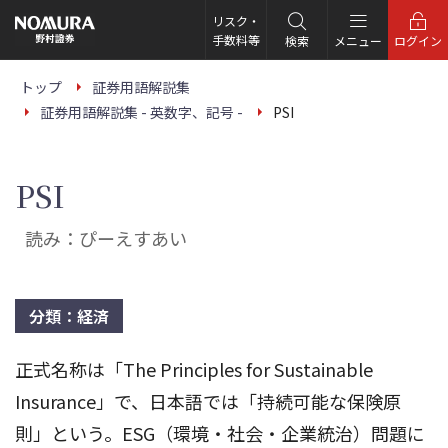
こ
の
リスク・
ペ
手数料等
検索
メニュー
ログイン
ー
ジ
の
トップ
証券用語解説集
本
証券用語解説集 - 英数字、記号 -
PSI
文
へ
PSI
読み：ぴーえすあい
分類：経済
正式名称は「The Principles for Sustainable
Insurance」で、日本語では「持続可能な保険原
則」という。ESG（環境・社会・企業統治）問題に