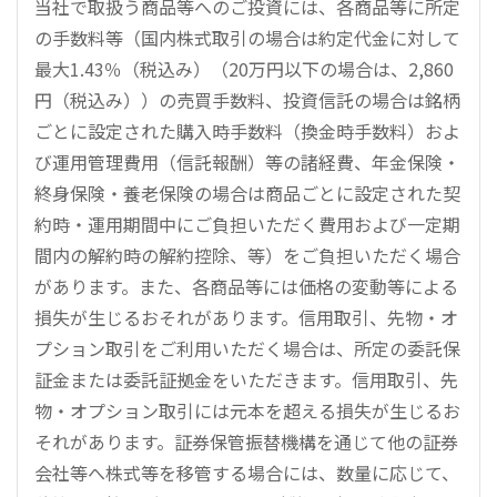
当社で取扱う商品等へのご投資には、各商品等に所定
の手数料等（国内株式取引の場合は約定代金に対して
最大1.43％（税込み）（20万円以下の場合は、2,860
円（税込み））の売買手数料、投資信託の場合は銘柄
ごとに設定された購入時手数料（換金時手数料）およ
び運用管理費用（信託報酬）等の諸経費、年金保険・
終身保険・養老保険の場合は商品ごとに設定された契
約時・運用期間中にご負担いただく費用および一定期
間内の解約時の解約控除、等）をご負担いただく場合
があります。また、各商品等には価格の変動等による
損失が生じるおそれがあります。信用取引、先物・オ
プション取引をご利用いただく場合は、所定の委託保
証金または委託証拠金をいただきます。信用取引、先
物・オプション取引には元本を超える損失が生じるお
それがあります。証券保管振替機構を通じて他の証券
会社等へ株式等を移管する場合には、数量に応じて、