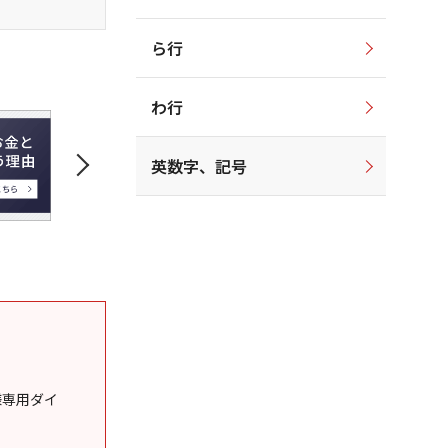
ら行
わ行
英数字、記号
様専用ダイ