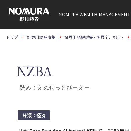
こ
の
ペ
NOMURA
WEALTH MANAGEMENT
ー
ジ
の
本
文
トップ
証券用語解説集
証券用語解説集 - 英数字、記号 -
へ
NZBA
読み：えぬぜっとびーえー
分類：経済
Net-Zero Banking Allianceの略