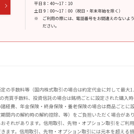
平日 8：40～17：10
土日 9：00～17：00（祝日・年末年始を除く）
ご利用の際には、電話番号をお間違えのないよ
ださい。
定の手数料等（国内株式取引の場合は約定代金に対して最大1.
））の売買手数料、投資信託の場合は銘柄ごとに設定された購入
の諸経費、年金保険・終身保険・養老保険の場合は商品ごとに
定期間内の解約時の解約控除、等）をご負担いただく場合があ
るおそれがあります。信用取引、先物・オプション取引をご利
だきます。信用取引、先物・オプション取引には元本を超える