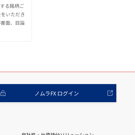
管する銘柄ご
金をいただき
等書面、目論
ノムラFX ログイン
自社株・出資持分ソリューション