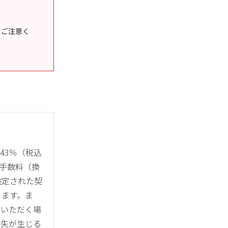
うご注意く
43％（税込
時手数料（換
設定された契
ります。ま
用いただく場
損失が生じる