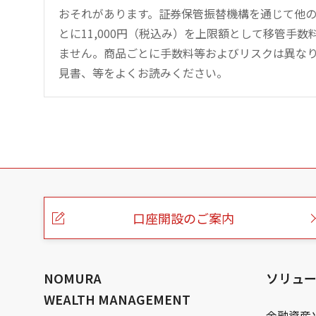
おそれがあります。証券保管振替機構を通じて他
とに11,000円（税込み）を上限額として移管手
ません。商品ごとに手数料等およびリスクは異な
見書、等をよくお読みください。
こ
の
ペ
ー
口座開設のご案内
ジ
の
本
文
へ
NOMURA
ソリュ
WEALTH MANAGEMENT
金融資産