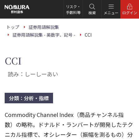
こ
の
リスク・
ペ
手数料等
検索
メニュー
ログイン
ー
ジ
の
トップ
証券用語解説集
本
証券用語解説集 - 英数字、記号 -
CCI
文
へ
CCI
読み：しーしーあい
分類：分析・指標
Commodity Channel Index（商品チャンネル指
数）の略称。ドナルド・ランバートが開発したテク
ニカル指標で、オシレーター（振幅を測るもの）分