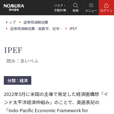
こ
の
リスク・
ペ
手数料等
検索
メニュー
ログイン
ー
ジ
の
トップ
証券用語解説集
本
証券用語解説集 - 英数字、記号 -
IPEF
文
へ
IPEF
読み：あいぺふ
分類：経済
2022年5月に米国の主導で発足した経済圏構想「イ
ンド太平洋経済枠組み」のことで、英語表記の
「Indo-Pacific Economic Framework for