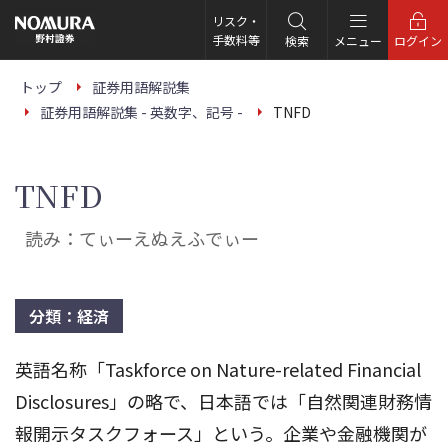
こ
の
リスク・
ペ
手数料等
検索
メニュー
ログイン
ー
ジ
の
トップ
証券用語解説集
本
証券用語解説集 - 英数字、記号 -
TNFD
文
へ
TNFD
読み：てぃーえぬえふでぃー
分類：経済
英語名称「Taskforce on Nature-related Financial
Disclosures」の略で、日本語では「自然関連財務情
報開示タスクフォース」という。企業や金融機関が