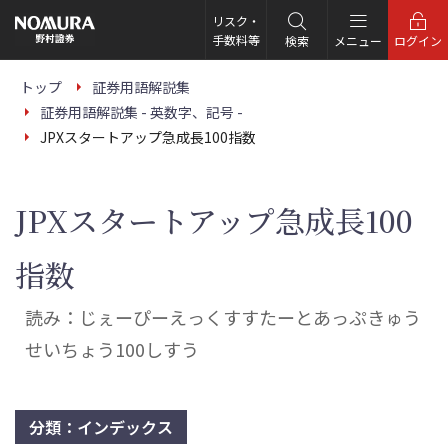
こ
の
リスク・
ペ
手数料等
検索
メニュー
ログイン
ー
ジ
の
トップ
証券用語解説集
本
証券用語解説集 - 英数字、記号 -
文
へ
JPXスタートアップ急成長100指数
JPXスタートアップ急成長100
指数
読み：じぇーぴーえっくすすたーとあっぷきゅう
せいちょう100しすう
分類：インデックス