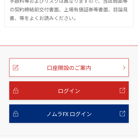
手数料等およびリスクは異なりますので、当該商品等
の契約締結前交付書面、上場有価証券等書面、目論見
書、等をよくお読みください。
こ
の
ペ
ー
口座開設のご案内
ジ
の
本
文
へ
ログイン
ノムラFX ログイン