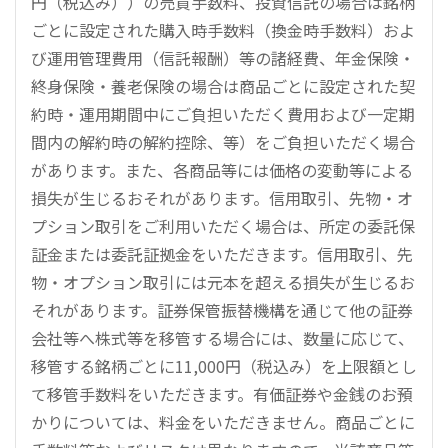
円（税込み））の売買手数料、投資信託の場合は銘柄
ごとに設定された購入時手数料（換金時手数料）およ
び運用管理費用（信託報酬）等の諸経費、年金保険・
終身保険・養老保険の場合は商品ごとに設定された契
約時・運用期間中にご負担いただく費用および一定期
間内の解約時の解約控除、等）をご負担いただく場合
があります。また、各商品等には価格の変動等による
損失が生じるおそれがあります。信用取引、先物・オ
プション取引をご利用いただく場合は、所定の委託保
証金または委託証拠金をいただきます。信用取引、先
物・オプション取引には元本を超える損失が生じるお
それがあります。証券保管振替機構を通じて他の証券
会社等へ株式等を移管する場合には、数量に応じて、
移管する銘柄ごとに11,000円（税込み）を上限額とし
て移管手数料をいただきます。有価証券や金銭のお預
かりについては、料金をいただきません。商品ごとに