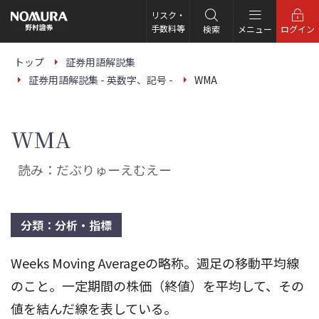
こ
の
リスク・
ペ
手数料等
検索
メニュー
ログイン
ー
ジ
の
トップ
証券用語解説集
本
証券用語解説集 - 英数字、記号 -
WMA
文
へ
WMA
読み：だぶりゅーえむえー
分類：分析・指標
Weeks Moving Averageの略称。週足の移動平均線
のこと。一定期間の株価（終値）を平均して、その
値を結んだ線を表している。